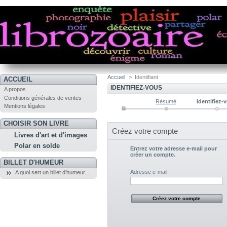
Accueil
>
Identifiant
ACCUEIL
IDENTIFIEZ-VOUS
A propos
Conditions générales de ventes
Résumé
Identifiez-
Mentions légales
CHOISIR SON LIVRE
Créez votre compte
Livres d'art et d'images
Polar en solde
Entrez votre adresse e-mail pour
créer un compte.
BILLET D'HUMEUR
Adresse e-mail
A quoi sert un billet d’humeur...